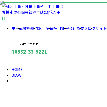
2023
ホーム
業務案内
施工実績
採用情報
会社概要
ブログ
サイト
年 11
お問い合わせ
月
0532-33-5221
HOME
メールフォーム
BLOG